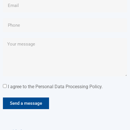
Náramky s potiskem
Zářící ve tmě
Široký náramek (25 mm)
Segmentované náramky
I agree to the Personal Data Processing Policy.
Send a message