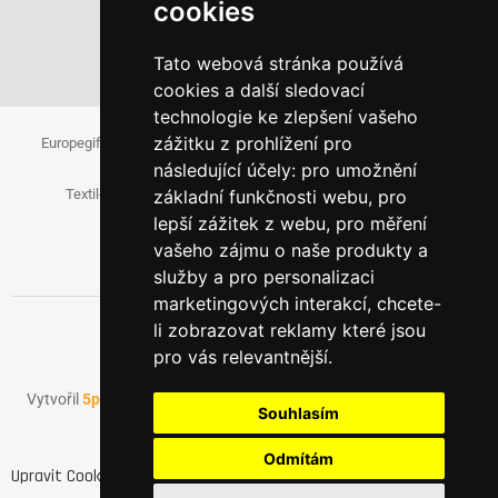
cookies
Tato webová stránka používá
cookies a další sledovací
technologie ke zlepšení vašeho
zážitku z prohlížení pro
Europegift.eu
Fanspromo.eu
Firemni-reklama.cz
následující účely:
pro umožnění
Textil-pro-firmy.cz
Reklamni-cukrovinky.cz
základní funkčnosti webu
,
pro
lepší zážitek z webu
,
pro měření
Papirove-dary.cz
vašeho zájmu o naše produkty a
služby a pro personalizaci
marketingových interakcí
,
chcete-
li zobrazovat reklamy které jsou
pro vás relevantnější
.
Vytvořil
5pixel.sk
v spolupráci s
AdenCZ
© 2022 | Všechna práva
Souhlasím
vyhrazena
Odmítám
Upravit Cookies