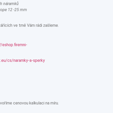
ch náramků
urope 12 -25 mm
ářících ve tmě Vám rádi zašleme.
//eshop.firemni-
t.eu/cs/naramky-a-sperky
oříme cenovou kalkulaci na míru.