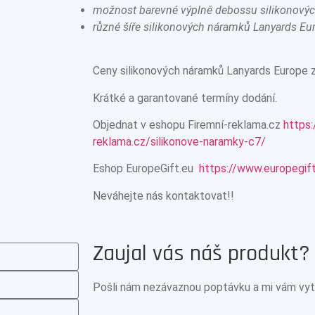
možnost barevné výplně debossu silikonový
různé šíře silikonových náramků Lanyards E
Ceny silikonových náramků Lanyards Europe z
Krátké a garantované termíny dodání.
Objednat v eshopu Firemní-reklama.cz
https:
reklama.cz/silikonove-naramky-c7/
Eshop EuropeGift.eu
https://www.europegif
Neváhejte nás kontaktovat!!
Zaujal vás náš produkt?
Pošli nám nezávaznou poptávku a mi vám vytv