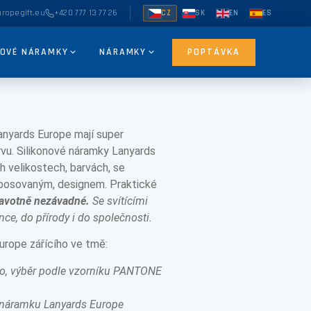
ropegift.eu
+420 777 13 77 26
CZ
SK
EN
ES
NOVÉ NÁRAMKY
NÁRAMKY
POPTÁVKA
anyards Europe mají super
rvu. Silikonové náramky Lanyards
ch velikostech, barvách, se
bosovaným, designem. Praktické
avotně nezávadné.
Se svítícími
ce, do přírody i do společnosti.
urope zářícího ve tmě:
ho, výběr podle vzorníku PANTONE
 náramku Lanyards Europe