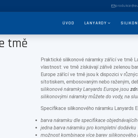
produkce@eu
ÚVOD
LANYARDY
SILIKO
ve tmě
Praktické silikonové náramky zářící ve tmě L
vlastnost: ve tmě získávají zářivě zelenou ba
Europe zářící ve tmě jsou k dispozici v různý
sítotiskem, embosovaným nebo raženým, de
s
ilikonové náramky Lanyards Europe jsou
zdr
silikonovými náramky můžete do vody, na slun
Specifikace silikonového náramku Lanyards E
POPTÁVKA ZDARMA →
barva náramku dle specifikace objednávající
jedna barva náramku pro kompletní dodávku
možnost kombinace více barev silikonového