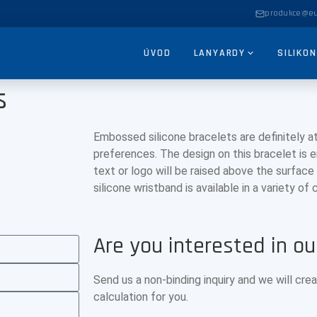
produkce@eu
ÚVOD
LANYARDY
SILIKO
s
Embossed silicone bracelets are definitely at 
preferences. The design on this bracelet is
text or logo will be raised above the surface
silicone wristband is available in a variety of 
Are you interested in o
POPTÁVKA ZDARMA →
Send us a non-binding inquiry and we will cre
calculation for you.