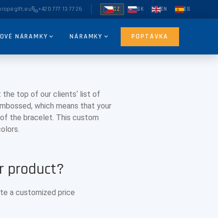
ropegift.eu
+420 777 13 77 26
CZ
SK
EN
ES
NOVÉ NÁRAMKY
NÁRAMKY
POPTÁVKA
the top of our clients‘ list of
 embossed, which means that your
 of the bracelet. This custom
colors.
ur product?
ate a customized price