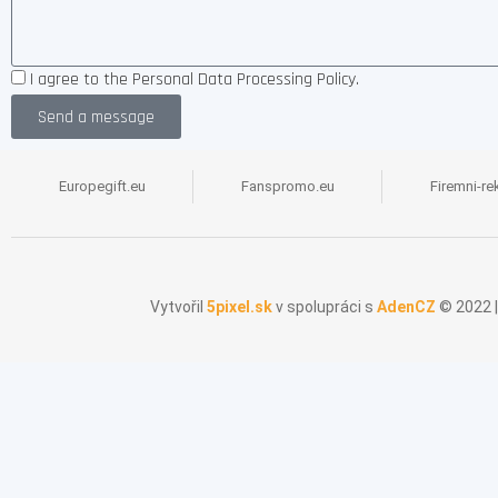
Náramky s potiskem
Zářící ve tmě
I agree to the Personal Data Processing Policy.
Široký náramek (25 mm)
Send a message
Segmentované náramky
Europegift.eu
Fanspromo.eu
Firemni-re
Vytvořil
5pixel.sk
v spolupráci s
AdenCZ
© 2022 