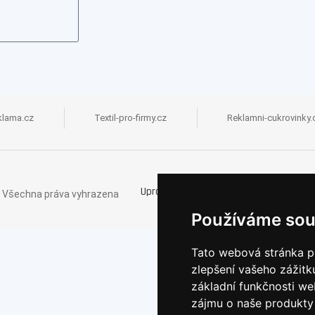
klama.cz
Textil-pro-firmy.cz
Reklamni-cukrovinky.
Upravit Cookies
| Všechna práva vyhrazena
Používáme sou
Tato webová stránka po
zlepšení vašeho zážitku
základní funkčnosti w
zájmu o naše produkty 