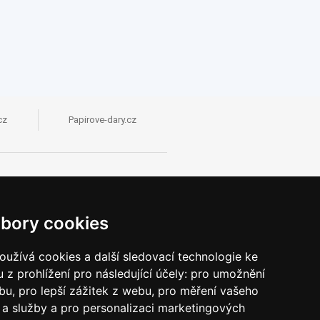
cz
Papirove-dary.cz
bory cookies
užívá cookies a další sledovací technologie ke
 z prohlížení pro následující účely:
pro umožnění
ebu
,
pro lepší zážitek z webu
,
pro měření vašeho
a služby a pro personalizaci marketingových