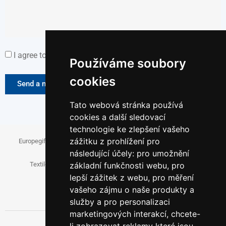
I agree to the Personal Data Processing Policy.
Používáme soubory
cookies
Send a message
Tato webová stránka používá
cookies a další sledovací
technologie ke zlepšení vašeho
zážitku z prohlížení pro
Europegift.eu
Fanspromo.eu
Firemni-reklama.cz
následující účely:
pro umožnění
Textil-pro-firmy.cz
Reklamni-cukrovinky.cz
základní funkčnosti webu
,
pro
lepší zážitek z webu
,
pro měření
Papirove-dary.cz
vašeho zájmu o naše produkty a
služby a pro personalizaci
marketingových interakcí
,
chcete-