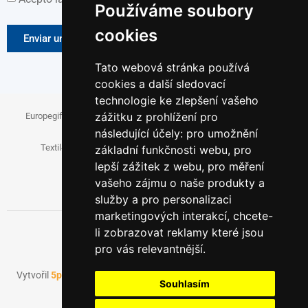
Používáme soubory
cookies
Enviar un mensaje
Tato webová stránka používá
cookies a další sledovací
technologie ke zlepšení vašeho
zážitku z prohlížení pro
Europegift.eu
Fanspromo.eu
Firemni-reklama.cz
následující účely:
pro umožnění
Textil-pro-firmy.cz
Reklamni-cukrovinky.cz
základní funkčnosti webu
,
pro
lepší zážitek z webu
,
pro měření
Papirove-dary.cz
vašeho zájmu o naše produkty a
služby a pro personalizaci
marketingových interakcí
,
chcete-
li zobrazovat reklamy které jsou
pro vás relevantnější
.
Vytvořil
5pixel.sk
v spolupráci s
AdenCZ
© 2022 | Všechna práva
Souhlasím
vyhrazena