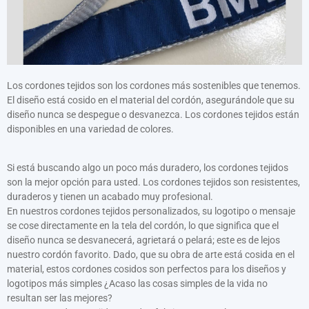
Náramky s potiskem
Zářící ve tmě
Široký náramek (25 mm)
Segmentované náramky
Los cordones tejidos son los cordones más sostenibles que tenemos.
El diseño está cosido en el material del cordón, asegurándole que su
diseño nunca se despegue o desvanezca. Los cordones tejidos están
disponibles en una variedad de colores.
Si está buscando algo un poco más duradero, los cordones tejidos
son la mejor opción para usted. Los cordones tejidos son resistentes,
duraderos y tienen un acabado muy profesional.
En nuestros cordones tejidos personalizados, su logotipo o mensaje
se cose directamente en la tela del cordón, lo que significa que el
diseño nunca se desvanecerá, agrietará o pelará; este es de lejos
nuestro cordón favorito. Dado, que su obra de arte está cosida en el
material, estos cordones cosidos son perfectos para los diseños y
logotipos más simples ¿Acaso las cosas simples de la vida no
resultan ser las mejores?