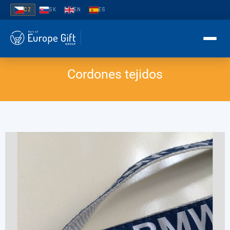
CZ
SK
EN
ES
Cordones tejidos
ÚVOD
LANYARDY
Ploché polyesterové lanyardy
SILIKONOVÉ NÁRAMKY
Trubkové lanyardy
Debossované silikonové náramky
NÁRAMKY
Sublimační lanyardy
Náramky s vyraženou barvou
Náramky Tyvek
Tkané lanyardy na krk
Embosované silikonové náramky
POPTÁVKA ZDARMA →
Vinylové náramky
Příslušenství
Embosované s potiskem
Látkové náramky
⚡ Expres výroba