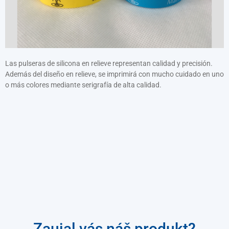
Náramky s potiskem
Zářící ve tmě
Široký náramek (25 mm)
Segmentované náramky
Las pulseras de silicona en relieve representan calidad y precisión.
Además del diseño en relieve, se imprimirá con mucho cuidado en uno
o más colores mediante serigrafía de alta calidad.
Zaujal vás náš produkt?