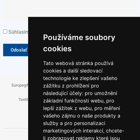
Súhlasím so Zásadami spracovania osobných údajov.
Používáme soubory
cookies
Odoslať správu
Tato webová stránka používá
cookies a další sledovací
technologie ke zlepšení vašeho
zážitku z prohlížení pro
Europegift.eu
Fanspromo.eu
Firemni-reklama.cz
následující účely:
pro umožnění
Textil-pro-firmy.cz
Reklamni-cukrovinky.cz
základní funkčnosti webu
,
pro
lepší zážitek z webu
,
pro měření
Papirove-dary.cz
vašeho zájmu o naše produkty a
služby a pro personalizaci
marketingových interakcí
,
chcete-
li zobrazovat reklamy které jsou