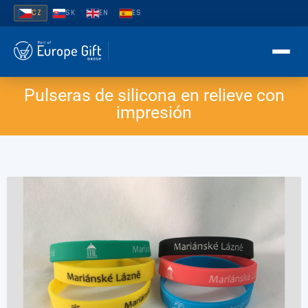
CZ
SK
EN
ES
Pulseras de silicona en relieve con
ÚVOD
impresión
LANYARDY
Ploché polyesterové lanyardy
SILIKONOVÉ NÁRAMKY
Trubkové lanyardy
Debossované silikonové náramky
NÁRAMKY
Sublimační lanyardy
Náramky s vyraženou barvou
Náramky Tyvek
Tkané lanyardy na krk
Embosované silikonové náramky
POPTÁVKA ZDARMA →
Vinylové náramky
Příslušenství
Embosované s potiskem
Látkové náramky
⚡ Expres výroba