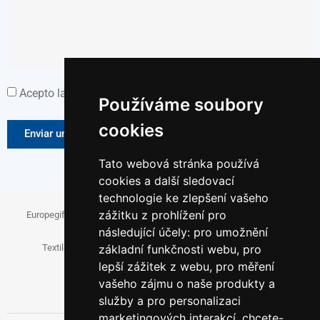
Acepto la Política de Tratamiento de Datos Personales.
Používáme soubory
cookies
Enviar un mensaje
Tato webová stránka používá
cookies a další sledovací
technologie ke zlepšení vašeho
zážitku z prohlížení pro
Europegift.eu
Fanspromo.eu
Firemni-reklama.cz
následující účely:
pro umožnění
Textil-pro-firmy.cz
Reklamni-cukrovinky.cz
základní funkčnosti webu
,
pro
lepší zážitek z webu
,
pro měření
Papirove-dary.cz
vašeho zájmu o naše produkty a
služby a pro personalizaci
marketingových interakcí
,
chcete-