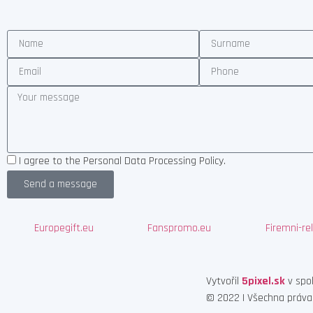
Náramky s potiskem
Zářící ve tmě
Široký náramek (25 mm)
Segmentované náramky
I agree to the Personal Data Processing Policy.
Send a message
Europegift.eu
Fanspromo.eu
Firemni-re
Vytvořil
5pixel.sk
v spo
© 2022 | Všechna práva