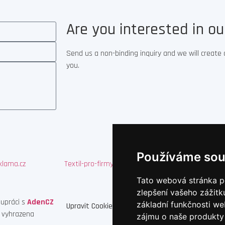
Are you interested in o
Send us a non-binding inquiry and we will create 
you.
Používáme sou
klama.cz
Textil-pro-firmy.cz
Reklamni-cukrovinky
Tato webová stránka po
zlepšení vašeho zážitku
lupráci s
AdenCZ
základní funkčnosti w
Upravit Cookies
 vyhrazena
zájmu o naše produkty 