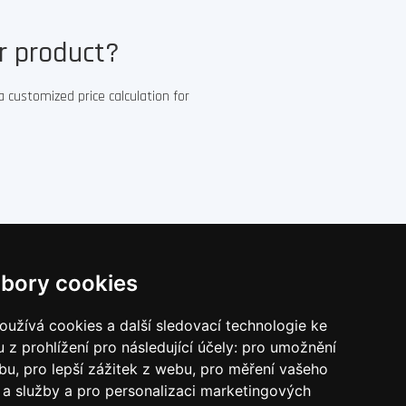
ur product?
a customized price calculation for
bory cookies
.cz
Papirove-dary.cz
užívá cookies a další sledovací technologie ke
 z prohlížení pro následující účely:
pro umožnění
ebu
,
pro lepší zážitek z webu
,
pro měření vašeho
a služby a pro personalizaci marketingových