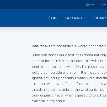
produkce@eu
ÚVOD
LANYARDY
SILIKO
Ideal for events and festivals, woven or printed d
Fabric wristbands are a first-class choice not only
but also for their visitors, because this wristband
identification solutions we offer. The reason is ve
waterproof, durable and strong. It is made of pol
lightweight, barely noticeable when worn, and th
extended wear. We offer our fabric wristbands w
POPTÁVKA ZDARMA →
directly into the material of the wristband, meani
crack or peel off even when exposed to direct sunl
available in any colour.