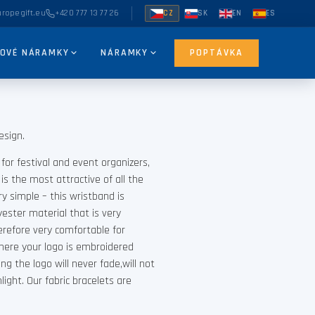
ropegift.eu
+420 777 13 77 26
CZ
SK
EN
ES
NOVÉ NÁRAMKY
NÁRAMKY
POPTÁVKA
esign.
 for festival and event organizers,
 is the most attractive of all the
ry simple – this wristband is
yester material that is very
erefore very comfortable for
here your logo is embroidered
ng the logo will never fade,will not
ight. Our fabric bracelets are